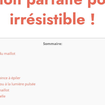
irrésistible !
Sommaire:
du maillot
pince à épiler
r ou à la lumière pulsée
aillot
elle