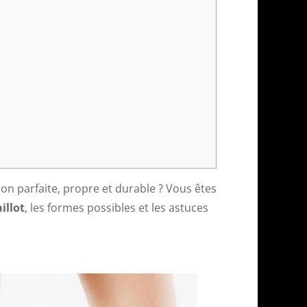
ion parfaite, propre et durable ? Vous êtes
illot
, les formes possibles et les astuces