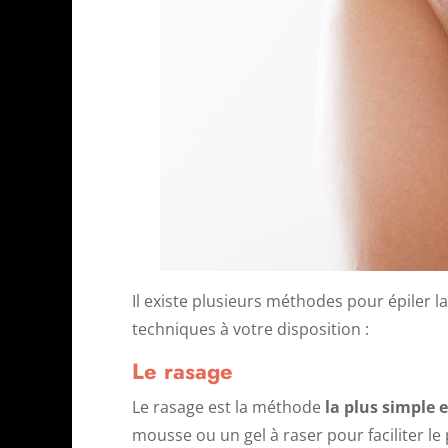
Il existe plusieurs méthodes pour épiler l
techniques à votre disposition :
Le rasage
Le rasage est la méthode
la plus simple e
mousse ou un gel à raser pour faciliter l