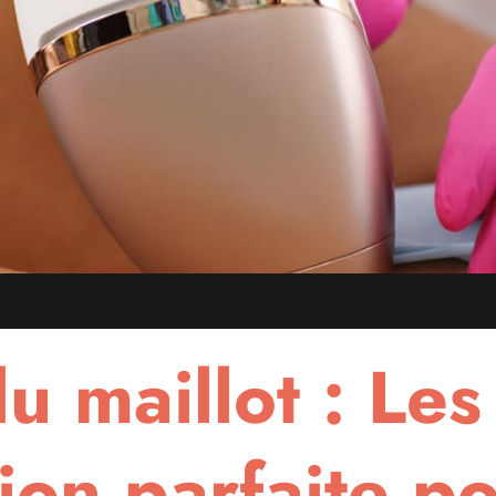
du maillot : Les
tion parfaite p