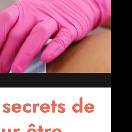
 secrets de
our être