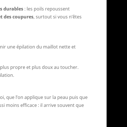
s durables
: les poils repoussent
et des coupures
, surtout si vous n’êtes
ir une épilation du maillot nette et
t plus propre et plus doux au toucher.
ilation.
loi, que l’on applique sur la peau puis que
ssi moins efficace : il arrive souvent que