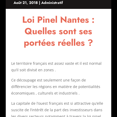
Août 21, 2018
|
Administratif
Loi Pinel Nantes :
Quelles sont ses
portées réelles ?
Le territoire français est assez vaste et il est normal
qu’il soit divisé en zones .
Ce découpage est seulement une façon de
différencier les régions en matière de potentialités
économiques , culturels et industriels .
La capitale de l’ouest français est si attractive qu’elle
suscite de l’intérêt de la part des investisseurs dans
les divers secteurs notamment à travers la loi pinel